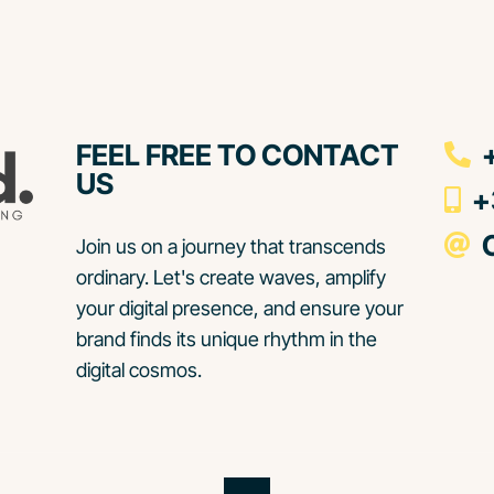
FEEL FREE TO CONTACT
+
US
+3
C
Join us on a journey that transcends
ordinary. Let's create waves, amplify
your digital presence, and ensure your
brand finds its unique rhythm in the
digital cosmos.